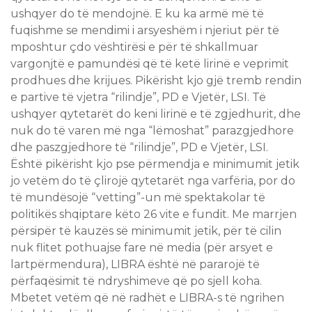
ushqyer do të mendojnë. E ku ka armë më të
fuqishme se mendimi i arsyeshëm i njeriut për të
mposhtur çdo vështirësi e për të shkallmuar
vargonjtë e pamundësi që të ketë lirinë e veprimit
prodhues dhe krijues. Pikërisht kjo gjë tremb rendin
e partive të vjetra “rilindje”, PD e Vjetër, LSI. Të
ushqyer qytetarët do keni lirinë e të zgjedhurit, dhe
nuk do të varen më nga “lëmoshat” parazgjedhore
dhe paszgjedhore të “rilindje”, PD e Vjetër, LSI.
Është pikërisht kjo pse përmendja e minimumit jetik
jo vetëm do të çlirojë qytetarët nga varfëria, por do
të mundësojë “vetting”-un më spektakolar të
politikës shqiptare këto 26 vite e fundit. Me marrjen
përsipër të kauzës së minimumit jetik, për të cilin
nuk flitet pothuajse fare në media (për arsyet e
lartpërmendura), LIBRA është në pararojë të
përfaqësimit të ndryshimeve që po sjell koha.
Mbetet vetëm që në radhët e LIBRA-s të ngrihen