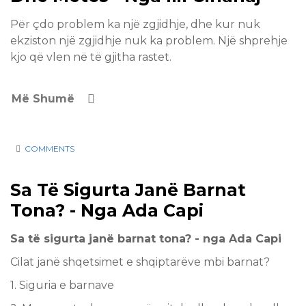
Për çdo problem ka një zgjidhje, dhe kur nuk
ekziston një zgjidhje nuk ka problem. Një shprehje
kjo që vlen në të gjitha rastet.
Më Shumë
COMMENTS
22 Apr
Sa Të Sigurta Janë Barnat
2017
Tona? - Nga Ada Capi
Sa të sigurta janë barnat tona? - nga Ada Capi
Cilat janё shqetsimet e shqiptarёve mbi barnat?
1. Siguria e barnave