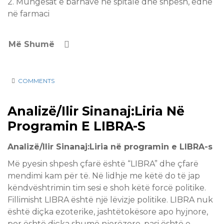
2. Mungesat e barnave nё spitale dhe shpesh, edhe
nё farmaci
Më Shumë
COMMENTS
19 Apr
Analizë/Ilir Sinanaj:Liria Në
2017
Programin E LIBRA-S
Analizë/Ilir Sinanaj:Liria në programin e LIBRA-s
Më pyesin shpesh çfarë është “LIBRA” dhe çfarë
mendimi kam për të. Në lidhje me këtë do të jap
këndvështrimin tim sesi e shoh këtë forcë politike.
Fillimisht LIBRA është një lëvizje politike. LIBRA nuk
është diçka ezoterike, jashtëtokësore apo hyjnore,
por është diçka shumë njerëzore, pasi është e