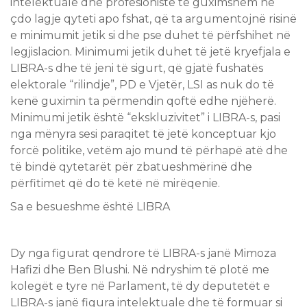
intelektualë dhe profesionistë të guximshëm në
çdo lagje qyteti apo fshat, që ta argumentojnë risinë
e minimumit jetik si dhe pse duhet të përfshihet në
legjislacion. Minimumi jetik duhet të jetë kryefjala e
LIBRA-s dhe të jeni të sigurt, që gjatë fushatës
elektorale “rilindje”, PD e Vjetër, LSI as nuk do të
kenë guximin ta përmendin qoftë edhe njëherë.
Minimumi jetik është “ekskluzivitet” i LIBRA-s, pasi
nga mënyra sesi paraqitet të jetë konceptuar kjo
forcë politike, vetëm ajo mund të përhapë atë dhe
të bindë qytetarët për zbatueshmërinë dhe
përfitimet që do të ketë në mirëqenie.
Sa e besueshme është LIBRA
Dy nga figurat qendrore të LIBRA-s janë Mimoza
Hafizi dhe Ben Blushi. Në ndryshim të plotë me
kolegët e tyre në Parlament, të dy deputetët e
LIBRA-s janë figura intelektuale dhe të formuar si