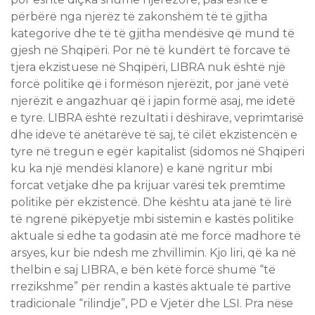
përbërë nga njerëz të zakonshëm të të gjitha
kategorive dhe të të gjitha mendësive që mund të
gjesh në Shqipëri. Por në të kundërt të forcave të
tjera ekzistuese në Shqipëri, LIBRA nuk është një
forcë politike që i formëson njerëzit, por janë vetë
njerëzit e angazhuar që i japin formë asaj, me idetë
e tyre. LIBRA është rezultati i dëshirave, veprimtarisë
dhe ideve të anëtarëve të saj, të cilët ekzistencën e
tyre në tregun e egër kapitalist (sidomos në Shqipëri
ku ka një mendësi klanore) e kanë ngritur mbi
forcat vetjake dhe pa krijuar varësi tek premtime
politike për ekzistencë. Dhe kështu ata janë të lirë
të ngrenë pikëpyetje mbi sistemin e kastës politike
aktuale si edhe ta godasin atë me forcë madhore të
arsyes, kur bie ndesh me zhvillimin. Kjo liri, që ka në
thelbin e saj LIBRA, e bën këtë forcë shumë “të
rrezikshme” për rendin a kastës aktuale të partive
tradicionale “rilindje”, PD e Vjetër dhe LSI. Pra nëse