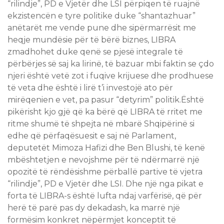
“rilindje”, PD e Vjetër dhe LSI përpiqen të ruajnë
ekzistencën e tyre politike duke “shantazhuar”
anëtarët me vende pune dhe sipërmarrësit me
heqje mundësie për të bërë biznes, LIBRA
zmadhohet duke qenë se pjesë integrale të
përbërjes së saj ka lirinë, të bazuar mbi faktin se çdo
njeri është vetë zot i fuqive krijuese dhe prodhuese
të veta dhe është i lirë t’i investojë ato për
mirëqenien e vet, pa pasur “detyrim” politik.Është
pikërisht kjo gjë që ka bërë që LIBRA të rritet me
ritme shumë të shpejta në mbarë Shqipërinë si
edhe që përfaqësuesit e saj në Parlament,
deputetët Mimoza Hafizi dhe Ben Blushi, të kenë
mbështetjen e nevojshme për të ndërmarrë një
opozitë të rëndësishme përballë partive të vjetra
“rilindje”, PD e Vjetër dhe LSI. Dhe një nga pikat e
forta të LIBRA-s është lufta ndaj varfërisë, që për
herë të parë pas dy dekadash, ka marrë një
formësim konkret nëpërmjet konceptit të