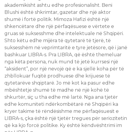
akademikisht ashtu edhe profesionalisht. Beni
Blushi është shkrimtar, gazetar dhe një aktor
shumë i fortë politik. Mimoza Hafizi është një
shkencëtare dhe një përfaqësuese e vërtete e
gruas së suksesshme dhe intelektuale në Shqipëri.
Shto këtu edhe mijëra të qytetarë të tjerë, të
suksesshëm në veprimtaritë e tyre jetësore, që i janë
bashkuar LIBRA-s. Pra LIBRA, që është themeluar
nga këta persona, nuk mund të jetë kurrsesi një
“aksident”, por një nevojë që e ka sjellë koha për të
zhbllokuar fuqitë prodhuese dhe krijuese të
qytetarëve shqiptarë. Jo më kot ka pasur edhe
mbështetje shumë të madhe në një kohë të
shkurtër, siç u tha edhe më lartë. Nga ana tjetër
edhe komuniteti ndërkombëtarë në Shqipëri ka
kryer takime të rëndësishme me përfaqësuesit e
LIBRA-s, çka është një tjetër tregues për seriozitetin
që ka kjo forcë politike. Ky është këndvështrimi im