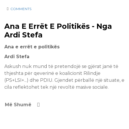
COMMENTS
17 Apr
Ana E Errët E Politikës - Nga
2017
Ardi Stefa
Ana e errët e politikës
Ardi Stefa
Askush nuk mund të pretendojë se gjërat janë të
thjeshta për qeverinë e koalicionit Rilindje
(PS+LSI+...) dhe PDIU. Gjendet përballë një situate, e
cila reflektohet tek një revoltë masive sociale.
Më Shumë