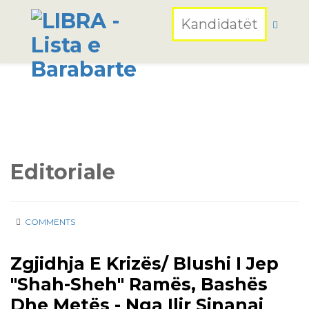
Kandidatët
Editoriale
COMMENTS
26 Apr
Zgjidhja E Krizës/ Blushi I Jep
2017
"shah-Sheh" Ramës, Bashës
Dhe Metës - Nga Ilir Sinanaj