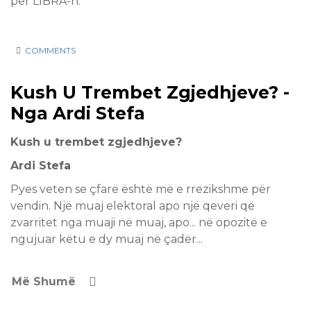
për LIBRA-n.
COMMENTS
17 Apr
Kush U Trembet Zgjedhjeve? -
2017
Nga Ardi Stefa
Kush u trembet zgjedhjeve?
Ardi Stefa
Pyes veten se çfarë është më e rrezikshme për
vendin. Një muaj elektoral apo një qeveri që
zvarritet nga muaji në muaj, apo... në opozitë e
ngujuar këtu e dy muaj në çadër...
Më Shumë