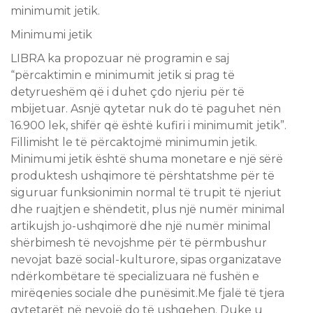
minimumit jetik.
Minimumi jetik
LIBRA ka propozuar në programin e saj
“përcaktimin e minimumit jetik si prag të
detyrueshëm që i duhet çdo njeriu për të
mbijetuar. Asnjë qytetar nuk do të paguhet nën
16.900 lek, shifër që është kufiri i minimumit jetik”.
Fillimisht le të përcaktojmë minimumin jetik.
Minimumi jetik është shuma monetare e një sërë
produktesh ushqimore të përshtatshme për të
siguruar funksionimin normal të trupit të njeriut
dhe ruajtjen e shëndetit, plus një numër minimal
artikujsh jo-ushqimorë dhe një numër minimal
shërbimesh të nevojshme për të përmbushur
nevojat bazë social-kulturore, sipas organizatave
ndërkombëtare të specializuara në fushën e
mirëqenies sociale dhe punësimit.Me fjalë të tjera
qytetarët në nevojë do të ushqehen. Duke u