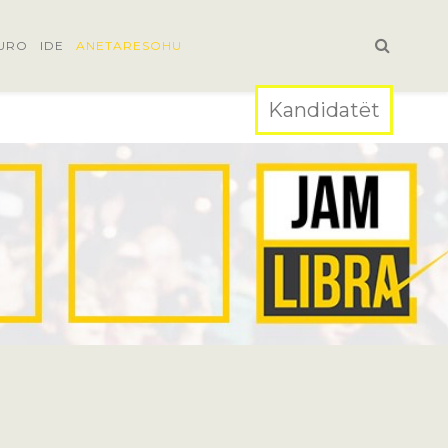
URO
IDE
ANETARESOHU
Kandidatët