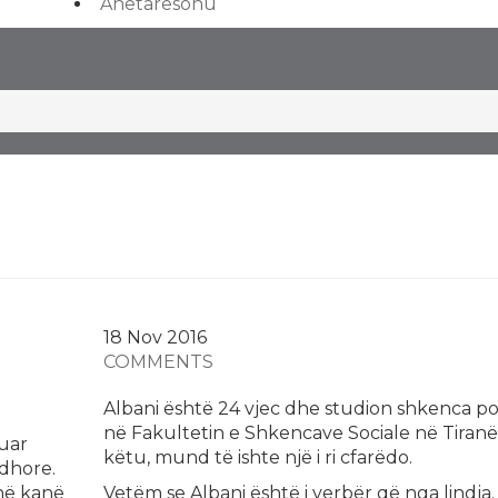
Anetaresohu
18 Nov
2016
COMMENTS
Albani ёshtё 24 vjec dhe studion shkenca pol
nё Fakultetin e Shkencave Sociale nё Tiranё.
zuar
kёtu, mund tё ishte njё i ri cfarёdo.
dhore.
shë kanë
Vetёm se Albani ёshtё i verbёr qё nga lindja.