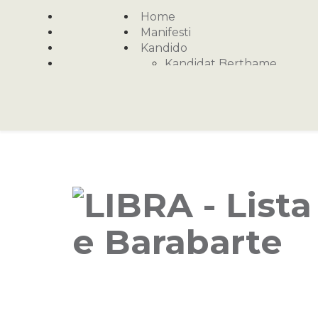
Home
Manifesti
Kandido
Kandidat Berthame
Kandidat per Kryetare
Intervista
Programi