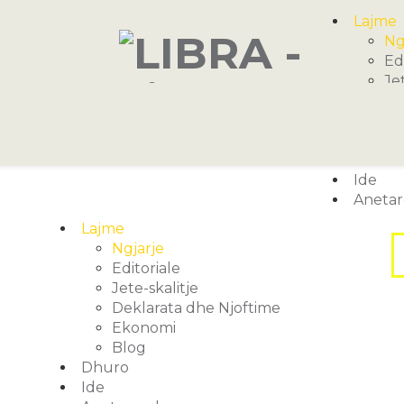
Lajme
Ng
Ed
Je
De
Ek
Bl
Dhuro
Ide
Aneta
Lajme
Ngjarje
Editoriale
Jete-skalitje
Deklarata dhe Njoftime
Ekonomi
Blog
Dhuro
Ide