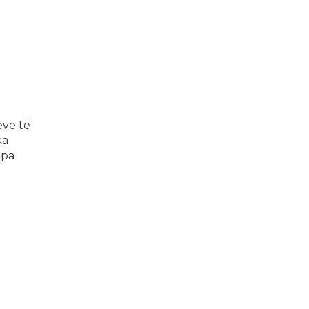
eve të
ka
 pa