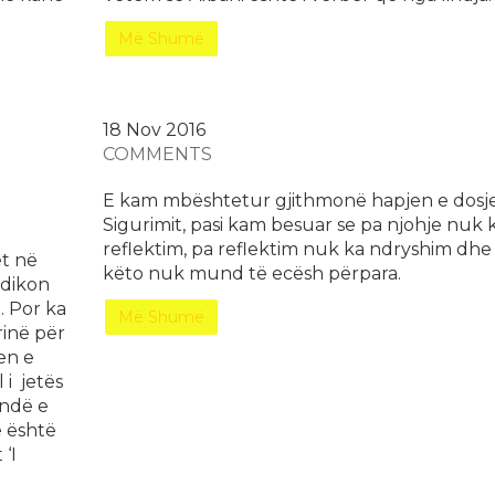
Më Shumë
18 Nov
2016
COMMENTS
E kam mbështetur gjithmonë hapjen e dosj
Sigurimit, pasi kam besuar se pa njohje nuk 
reflektim, pa reflektim nuk ka ndryshim dhe
et në
këto nuk mund të ecësh përpara.
ndikon
. Por ka
Më Shumë
inë për
en e
 i jetës
ëndë e
e është
‘I