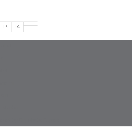
13
14
ullat
e
tet
nizimi
rami
jistrohu
red by Big Media Expert