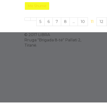
Më Shumë
5
6
7
8
...
10
11
12
© 2017 LIBRA
Rreg
Rruga "Brigada 8-të" Pallati 2,
Tiranë.
Hom
Even
Orga
Prog
Rreg
Powe