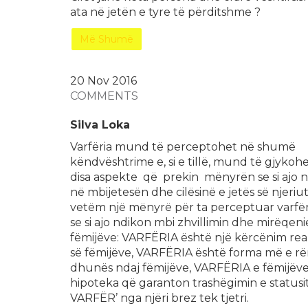
ata në jetën e tyre të përditshme ?
Më Shumë
20 Nov
2016
COMMENTS
Silva Loka
Varfëria mund të perceptohet në shumë
këndvështrime e, si e tillë, mund të gjykoh
disa aspekte qё prekin mënyrën se si ajo 
në mbijetesën dhe cilësinë e jetës së njeriut
vetëm një mënyrë për ta perceptuar varfër
se si ajo ndikon mbi zhvillimin dhe mirëqeni
fëmijëve: VARFËRIA është një kërcënim real
së fëmijëve, VARFËRIA është forma më e r
dhunës ndaj fëmijëve, VARFËRIA e fëmijëv
hipoteka që garanton trashëgimin e statusit 
VARFËR’ nga njëri brez tek tjetri.