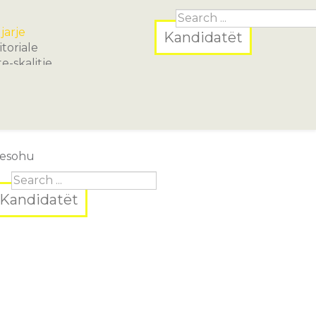
jarje
Kandidatët
itoriale
te-skalitje
klarata dhe Njoftime
onomi
og
resohu
Kandidatët