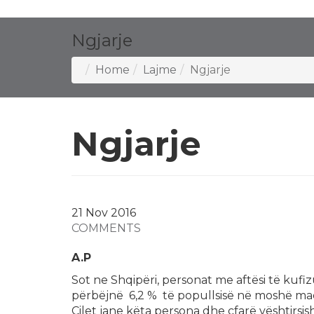
Ngjarje
Home
Lajme
Ngjarje
Ngjarje
21 Nov
2016
COMMENTS
A.P
Sot ne Shqipëri, personat me aftësi të kufi
përbëjnë 6,2 % të popullsisë në moshë ma
Cilet jane këta persona dhe cfarë vështirsi