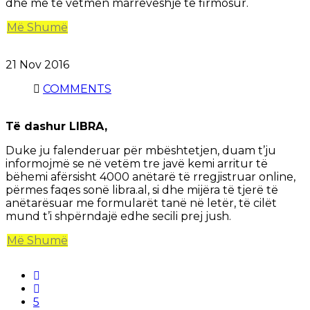
dhe me të vetmen marrëveshje të firmosur.
Më Shumë
21 Nov
2016
COMMENTS
Të dashur LIBRA,
Duke ju falenderuar për mbështetjen, duam t’ju
informojmë se në vetëm tre javë kemi arritur të
bëhemi afërsisht 4000 anëtarë të rregjistruar online,
përmes faqes sonë libra.al, si dhe mijëra të tjerë të
anëtarësuar me formularët tanë në letër, të cilët
mund t’i shpërndajë edhe secili prej jush.
Më Shumë
5