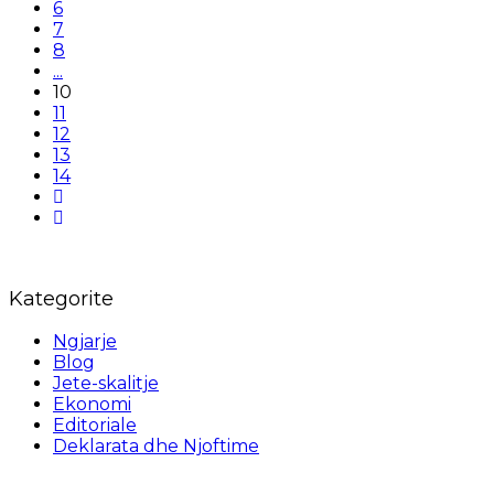
6
7
8
...
10
11
12
13
14
Kategorite
Ngjarje
Blog
Jete-skalitje
Ekonomi
Editoriale
Deklarata dhe Njoftime