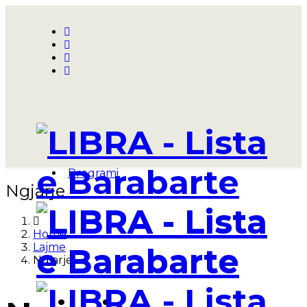
Home
Manifesti
Kandido
Kandidat Berthame
Kandidat per Kryetare
Intervista
Programi
Ngjarje
Home
Lajme
Ngjarje