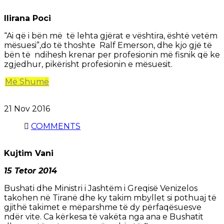
Ilirana Poci
“Ai që i bën më të lehta gjërat e vështira, është vetëm
mësuesi”,do të thoshte Ralf Emerson, dhe kjo gjë të
bën të ndihesh krenar per profesionin më fisnik që ke
zgjedhur, pikërisht profesionin e mësuesit.
Më Shumë
21 Nov
2016
COMMENTS
Kujtim Vani
15 Tetor 2014
Bushati dhe Ministri i Jashtëm i Greqisë Venizelos
takohen në Tiranë dhe ky takim mbyllet si pothuaj të
gjithë takimet e mëparshme të dy përfaqësuesve
ndër vite. Ca kërkesa të vakëta nga ana e Bushatit