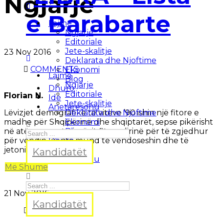
Ngjarje
Lajme
Ngjarje
Editoriale
Jete-skalitje
23 Nov
2016
Deklarata dhe Njoftime
COMMENTS
Ekonomi
Lajme
Blog
Ngjarje
Dhuro
Editoriale
Florian N.
Ide
Jete-skalitje
Anetaresohu
Deklarata dhe Njoftime
Lëvizjet demografike të viteve ’90 ishin një fitore e
Ekonomi
madhe për Shqipërinë dhe shqiptarët, sepse pikërisht
Blog
në atë moment njerëzit fituan lirinë për të zgjedhur
Dhuro
për vendin ku ata mund të vendoseshin dhe të
Ide
jetonin më mirë.
Kandidatët
Anetaresohu
Më Shumë
21 Nov
2016
Kandidatët
COMMENTS