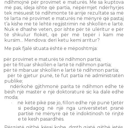
ndihmojnë për provimet e maturës. Me sa kuptova
më pas, ideja ishte që partia, nëpërmjet ndërhyrjes
tek mësuesit të ndihmonte të arrije rezultate sa më
të larta në provimet e maturës në mënyrë që pastaj
t’a kishe më të lehtë regjistrimin në shkollën e lartë.
Nuk e dhashe veten, por ishte për të ulëritur e për
të shkulur flokët, që për më tepër i kam me
kursim… Mendova: deri ketu kemi arritur?
Me pak fjalë situata është e mëposhtmja:
për provimet e maturës të ndihmon partia;
për të fituar shkollën e lartë të ndihmon partia;
për të mbaruar shkollën e lartë të ndihmon partia;
për të gjetur punë, të fut partia në administratën
publike;
ndërkohë gjithmonë parita të ndihmon edhe të
bësh një mastër e një doktoraturë sic ka dalë edhe
moda;
·
në këtë pikë pse jo, fillon edhe një punë tjetër
si pedagog në një nga universitetet pranë
partisë në mënyrë që të indoktinosh të rinjtë
e të kesh pasardhës.
Përgjatë gjithë kësaj kohe, dmth gjatë gjithë jetës,