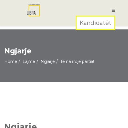
Kandidatët
Ngjarje
Home
Lajme
Ngjarje
Të na rrojë partia!
Ngjarje