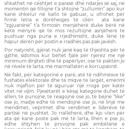
shkathët në cështjet e parasë dhe ndarjes së saj, në
momentin që fillojnë t’a shtojnë “zullumin” apo kur
kanë shkelur në kallo të gabuar, u ofrohet për
firmë letra e dorëheqjes të cilën ata kanë
“zgjuarsinë” t’a firmosin menjëherë duke bërë në
këtë mënyrë që të mos rezultojnë asnjëherë të
pushuar nga puna e rrjedhimisht, duke lënë të
hapur derën për postin e rradhës pas pak javësh.
Por natyrisht, gjërat nuk janë kaq të thjeshta për të
gjithë, sidomos kur bëhet fjalë për njerëz me një
minimum dinjiteti dhe të papërlyer, ose të paktën jo
në nivele të larta, me marmallatën e korrupsionit.
Në fakt, për kategorinë e parë, atë të ndihmësve të
fushatës elektorale dhe të miqve të largët, emërimi
nuk mjafton për të siguruar një rrogë për katër
vitet në vijim. Pjesëtarët e kësaj kategorie duhet të
sillen, të punojnë, të reagojnë ose jo, të bëjnë “like”
ose jo, madje edhe të mendojnë ose jo, në linjë me
mendimet, veprimet dhe vendimet e liderëve të
partisë në pushtet. Jo rrallëherë, dhe kjo vlen për
ata që kanë poste pak më të larta, lihen e pse jo,
edhe shtyhen të provojnë pak embëlsinë e