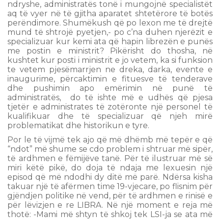
ndryshe, administratës tonë i mungojnë specialistët
aq të vyer në të gjitha aparatet shtetërore të botës
perëndimore. Shumëkush që po lexon me të drejtë
mund të shtrojë pyetjen,- po c’na duhen njerëzit e
specializuar kur kemi ata që hapin librezën e punës
me postin e ministrit? Pikërisht do thosha, në
kushtet kur posti i ministrit e jo vetem, ka si funksion
te vetem pjesëmarrjen ne dreka, darka, evente e
inaugurime, përcaktimin e fituesve të tenderave
dhe pushimin apo emërimin në punë të
administratës, do të ishte më e udhës që pjesa
tjetër e administrates të zotëronte një personel të
kualifikuar dhe të specializuar që njeh mirë
problematikat dhe historikun e tyre.
Por le të vijmë tek ajo që më dhëmb më tepër e që
“ndot” më shume se cdo problem i shtruar më sipër,
të ardhmen e fëmijëve tanë. Për të ilustruar më së
miri këtë pikë, do doja të ndaja me lexuesin një
episod që më ndodhi dy ditë më parë. Ndërsa kisha
takuar një të afërmen time 19-vjecare, po flisnim për
gjëndjen politike në vend, për të ardhmen e rinisë e
për lëvizjen e re LIBRA. Në një moment e reja më
thotë: -Mami më shtyn të shkoj tek LSI-ja se ata më