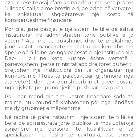
ezauruese të asaj cfarë ka ndodhur me këtë proces
“rilindas” talljeje me brezin e ri, që edhe në vetvete i
ka shkaktuar shqipëtarëve një costo të
konsiderueshme financiare.
Por cilat janë pasojat e një sistemi të tillë që është
instaururar në administratën tonë publike e jo
vetëm? Ato më të dukshmet dhe të prekshmet
janë kostot financiarete të cilat u prekën dhe më
sipër e që fillojnë që nga pagesat e një institucioni si
Dap-i i cili në keto kushte është vërtetë i
panevojshëm (përse ministrat apo drejtorët duhet t’i
drejtohen një institucioni për të organizuar një
konkurs me fitues të paracaktuar gjithmonë nga
ata vetë?), deri tek dëmshpërblimet e vendosura
nga gjykata për punonjësit e pushuar nga puna.
Por, për mendimin tim, kostot financiare sado të
majme, nuk mund të krahasohen për nga rëndësia
me dy grupimet e mëposhtme.
Në radhë të parë instaurimi i një sistemi të tillë ka
bërë që administrata jonë publike të mos zotërojë
asnjëherë një personel të kualifikuar e të
specializuar në fusha të caktuara, ose thënë