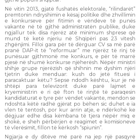
Në vitin 2013, gjatë fushatës elektorale, “rilindarët”
premtonin ndryshimin e kësaj politike dhe zhvillimin
e konkurseve për fitimin e vëndeve të punës
vakante në të gjithë administratën publike, duke
ngjallur tek disa njerëz atë minimum shprese që
mund të ketë njeriu në Shqipëri pas 23 vitesh
zhgënjimi. Filloi gara për të dërguar CV sa më parë
pranë DAP-it të “reformuar” me njerëz të rinj të
punësuar gjithmonë me konkurs, e për të marrë
pjesë në shumë konkurse njëherësh. Nëpër ministri
shihje grupe njerëzish që shihnin me dyshim njëri
tjetrin duke menduar: kush do jetë fituesi i
paracaktuar këtu? Sepse ndodh kështu, kur je në
shtëpi para televizorit duke parë lajmet e
kryeministrin e ri që fton të rinjtë të paraqesin
kandidaturat e tyre për vëndet vakante, mendon se
ndoshta këtë radhë gjërat po bëhen sic duhet e ia
vlen të tentosh, por kur arrin atje, e ndërkohë ke
dëgjuar edhe disa këmbana të tjera nëpër miq e
shokë, e sheh përbërjen e reagimet e komisioneve
të vlerësimit, fillon të kërkosh “spiunin”.
Ngjarja e dy ditëve më parë na jep një pasqyrë