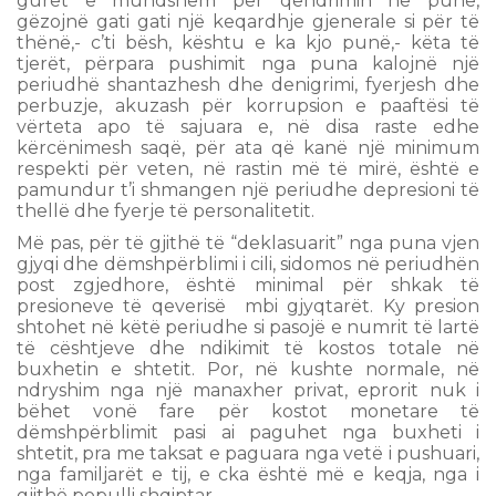
gurët e mundshëm për qëndrimin në punë,
gëzojnë gati gati një keqardhje gjenerale si për të
thënë,- c’ti bësh, kështu e ka kjo punë,- këta të
tjerët, përpara pushimit nga puna kalojnë një
periudhë shantazhesh dhe denigrimi, fyerjesh dhe
perbuzje, akuzash për korrupsion e paaftësi të
vërteta apo të sajuara e, në disa raste edhe
kërcënimesh saqë, për ata që kanë një minimum
respekti për veten, në rastin më të mirë, është e
pamundur t’i shmangen një periudhe depresioni të
thellë dhe fyerje të personalitetit.
Më pas, për të gjithë të “deklasuarit” nga puna vjen
gjyqi dhe dëmshpërblimi i cili, sidomos në periudhën
post zgjedhore, është minimal për shkak të
presioneve të qeverisë mbi gjyqtarët. Ky presion
shtohet në këtë periudhe si pasojë e numrit të lartë
të cështjeve dhe ndikimit të kostos totale në
buxhetin e shtetit. Por, në kushte normale, në
ndryshim nga një manaxher privat, eprorit nuk i
bëhet vonë fare për kostot monetare të
dëmshpërblimit pasi ai paguhet nga buxheti i
shtetit, pra me taksat e paguara nga vetë i pushuari,
nga familjarët e tij, e cka është më e keqja, nga i
gjithë populli shqiptar.