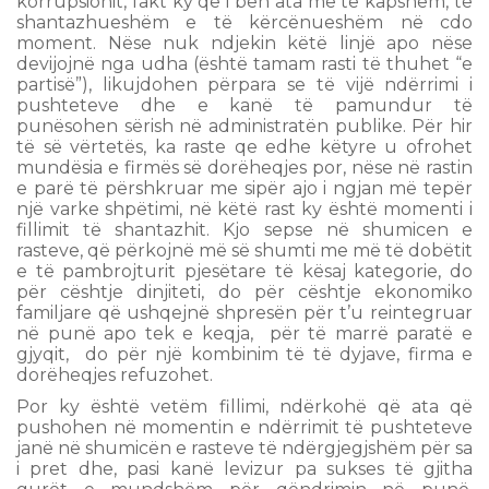
korrupsionit, fakt ky që i bën ata më të kapshëm, të
shantazhueshëm e të kërcënueshëm në cdo
moment. Nëse nuk ndjekin këtë linjë apo nëse
devijojnë nga udha (është tamam rasti të thuhet “e
partisë”), likujdohen përpara se të vijë ndërrimi i
pushteteve dhe e kanë të pamundur të
punësohen sërish në administratën publike. Për hir
të së vërtetës, ka raste qe edhe këtyre u ofrohet
mundësia e firmës së dorëheqjes por, nëse në rastin
e parë të përshkruar me sipër ajo i ngjan më tepër
një varke shpëtimi, në këtë rast ky është momenti i
fillimit të shantazhit. Kjo sepse në shumicen e
rasteve, që përkojnë më së shumti me më të dobëtit
e të pambrojturit pjesëtare të kësaj kategorie, do
për cështje dinjiteti, do për cështje ekonomiko
familjare që ushqejnë shpresën për t’u reintegruar
në punë apo tek e keqja, për të marrë paratë e
gjyqit, do për një kombinim të të dyjave, firma e
dorëheqjes refuzohet.
Por ky është vetëm fillimi, ndërkohë që ata që
pushohen në momentin e ndërrimit të pushteteve
janë në shumicën e rasteve të ndërgjegjshëm për sa
i pret dhe, pasi kanë levizur pa sukses të gjitha