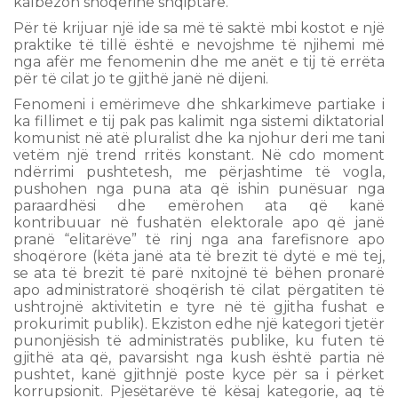
kalbëzon shoqërinë shqiptare.
Për të krijuar një ide sa më të saktë mbi kostot e një
praktike të tillë është e nevojshme të njihemi më
nga afër me fenomenin dhe me anët e tij të errëta
për të cilat jo te gjithë janë në dijeni.
Fenomeni i emërimeve dhe shkarkimeve partiake i
ka fillimet e tij pak pas kalimit nga sistemi diktatorial
komunist në atë pluralist dhe ka njohur deri me tani
vetëm një trend rritës konstant. Në cdo moment
ndërrimi pushtetesh, me përjashtime të vogla,
pushohen nga puna ata që ishin punësuar nga
paraardhësi dhe emërohen ata që kanë
kontribuuar në fushatën elektorale apo që janë
pranë “elitarëve” të rinj nga ana farefisnore apo
shoqërore (këta janë ata të brezit të dytë e më tej,
se ata të brezit të parë nxitojnë të bëhen pronarë
apo administratorë shoqërish të cilat përgatiten të
ushtrojnë aktivitetin e tyre në të gjitha fushat e
prokurimit publik). Ekziston edhe një kategori tjetër
punonjësish të administratës publike, ku futen të
gjithë ata që, pavarsisht nga kush është partia në
pushtet, kanë gjithnjë poste kyce për sa i përket
korrupsionit. Pjesëtarëve të kësaj kategorie, aq të