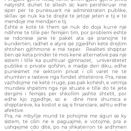
natyrisht duhet të sillesh sic kam përshkruar më
sipër për të punësuarit në administratën publike,
skllav që nuk ka të drejtë të jetojë jetën e tij e të
mendoje me mëndjen e tij.
Është e kotë të them që nuk do doja kurrë një
ndihmë të tillë për fëmijën tim, por problemi është
se ndonëse janë të pakët ata që pranojnë të
kundërtën, radhët e atyre që zgjedhin këtë drejtim
shtohen gjithmonë e më tepër. Realiteti shqiptar
bën që këta prindër të mos kenë alternativë pasi një
sistem i tillë ka pushtuar gjimnazet, universitetet
publike o private qofshin, e madje deri diku, edhe
punësimet në sektorin privat i cili varet në të
shumtën e rasteve nga fondet shtetërore. Pra, nëse
vazhdojmë në këtë rrugë, pas pak kohësh, e vetmja
mundësi shpëtimi nga një situatë e tillë do të jetë
dërgimi i fëmijës për shkollim jashtë shtetit, por
edhe kjo zgjedhje, sic e dinë mirë shumica e
shqiptarëve, ka kostot e saj si financiare, ashtu edhe
afektive.
Pra, në mbyllje mund të pohojmë me siguri se ky
sistem, të cilin ne e paguajmë, e votojmë, pra e
ushqejmë cdo ditë, po na shkatërron të ardhmen