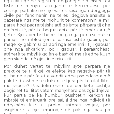
nga fakti që në regjistrim dëgjohej një ministër tek
fliste në mënyrë arrogante e kërcënuese për
cështje partiake me një vartës, sesa nga ndergjegja
civile për fenomenin në tërësi, dëgjova analistë e
gazetarë nga më të njohurit të komentonin: e mir,
partia hoqi padrejtësisht atë që ishte përpara tij dhe
emëroi atë, për t’a hequr tani e për të emëruar një
tjetër. Kjo si për të thënë,- heqja nga puna se nuk u
paraqit në mbledhjen e partisë është gabim, por
meqë ky gabim u parapri nga emërimi i tij i gabuar
dhe nga shkarkimi, po i gabuar, i paraardhësit,
atëherë të mbyllë gojën e bashkë me të edhe kush
gjen skandal në gjestin e ministrit.
Por duhet vërtet të mbyllim sytë përpara një
praktike të tillë që ka efekte kaq negative për të
gjithe ne e për fatet e vendit edhe pse ndoshta më
pak të dukshme se dukuri të tjera për të cilat flitet
më shpesh? Paradoksi është që për këtë cështje
dëgjohet të flitet vetëm menjëherë pas zgjedhjeve,
kur partia që ka humbur pushtetin kërkon të
mbrojë të emëruarit prej saj, si dhe nga individë të
ndryshëm kur u preket interesi vetjak, por
asnjëherë si një sëmundje që pak nga pak po