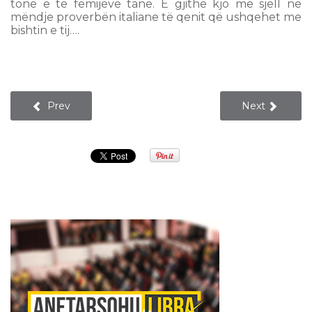
tonë e të fëmijëve tanë. E gjithë kjo me sjell në
mëndje proverbën italiane të qenit që ushqehet me
bishtin e tij….
Prev
Next