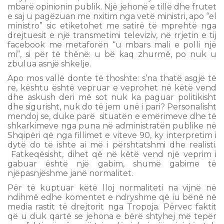
mbarë opinionin publik. Një jehonë e tillë dhe frutet
e saj u pagëzuan me nxitim nga vetë ministri, apo “el
ministro” sic etiketohet me satirë të mprehtë nga
drejtuesit e një transmetimi televiziv, në rrjetin e tij
facebook me metaforën “u mbars mali e polli një
mi”, si për të thënë: u bë kaq zhurmë, po nuk u
zbulua asnjë shkelje.
Apo mos vallë donte të thoshte: s’na thatë asgjë të
re, kështu është vepruar e veprohet në këtë vend
dhe askush deri më sot nuk ka paguar politikisht
dhe sigurisht, nuk do të jem unë i pari? Personalisht
mendoj se, duke parë situatën e emërimeve dhe të
shkarkimeve nga puna në administratën publike në
Shqipëri që nga fillimet e viteve 90, ky interpretim i
dytë do të ishte ai më i përshtatshmi dhe realisti.
Fatkeqësisht, dihet që në këtë vend një veprim i
gabuar është një gabim, shumë gabime të
njëpasnjëshme janë normalitet.
Për të kuptuar këtë lloj normaliteti na vijnë në
ndihmë edhe komentet e ndryshme që iu bënë në
media rastit të drejtorit nga Tropoja. Përvec faktit
që u duk qartë se jehona e bërë shtyhej më tepër