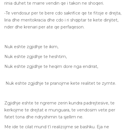
rinia duhet te marre vendin qe i takon ne shoqeri.
•Te vendosur per te bere cdo sakrifice qe te fitoje e drejta,
liria dhe meritokracia dhe cdo i ri shqiptar te kete dinjitet,
nder dhe krenari per ate qe perfaqeson.
Nuk eshte zgjidhje te ikim,
Nuk eshte zgjidhje te heshtim,
Nuk eshte zgjidhje te heqim dore nga endrrat,
Nuk eshte zgjidhje te pranojme kete realitet te zymte.
Zgjidhje eshte te ngreme zerin kundra padrejtesive, te
kerkojme te drejtat e munguara, te vendosim vete per
fatet tona dhe ndryshimin ta sjellim ne.
Me ide te cilat mund t’i realizojme se bashku. Eja ne