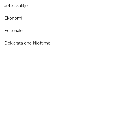
Jete-skalitje
Ekonomi
Editoriale
Deklarata dhe Njoftime
© 2017 LIBRA
Rruga "Brigada 8-të" Pallati 2, Tiranë.
Rregullat
Home
Eventet
Organizimi
Programi
Rregjistrohu