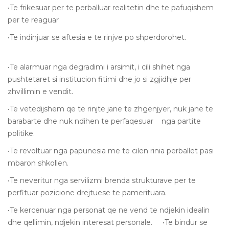
•Te frikesuar per te perballuar realitetin dhe te pafuqishem
per te reaguar
•Te indinjuar se aftesia e te rinjve po shperdorohet.
•Te alarmuar nga degradimi i arsimit, i cili shihet nga
pushtetaret si institucion fitimi dhe jo si zgjidhje per
zhvillimin e vendit.
•Te vetedijshem qe te rinjte jane te zhgenjyer, nuk jane te
barabarte dhe nuk ndihen te perfaqesuar nga partite
politike.
•Te revoltuar nga papunesia me te cilen rinia perballet pasi
mbaron shkollen.
•Te neveritur nga servilizmi brenda strukturave per te
perfituar pozicione drejtuese te pamerituara.
•Te kercenuar nga personat qe ne vend te ndjekin idealin
dhe qellimin, ndjekin interesat personale. •Te bindur se