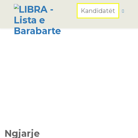
Kandidatët
Ngjarje
Home
Lajme
Ngjarje
Manifesti Të Rinjtë LIBRA
Ngjarje