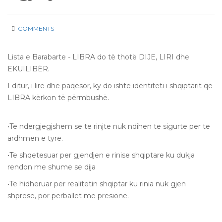
COMMENTS
24 Dec
Lista e Barabarte - LIBRA do të thotë DIJE, LIRI dhe
2016
EKUILIBËR.
I ditur, i lirë dhe paqesor, ky do ishte identiteti i shqiptarit që
LIBRA kërkon të përmbushë.
•Te ndergjegjshem se te rinjte nuk ndihen te sigurte per te
ardhmen e tyre.
•Te shqetesuar per gjendjen e rinise shqiptare ku dukja
rendon me shume se dija
•Te hidheruar per realitetin shqiptar ku rinia nuk gjen
shprese, por perballet me presione.