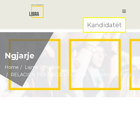
Kandidatët
Ngjarje
Home
Lajme
Ngjarje
RELACION PËR PROJEKT-LIGJIN - Nga Mimoza Hafizi