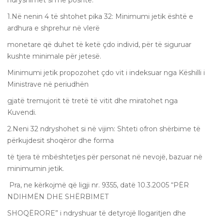
1.Në nenin 4 të shtohet pika 32: Minimumi jetik është e
ardhura e shprehur në vlerë
monetare që duhet të ketë çdo individ, për të siguruar
kushte minimale për jetesë.
Minimumi jetik propozohet çdo vit i indeksuar nga Këshilli i
Ministrave në periudhën
gjatë tremujorit të tretë të vitit dhe miratohet nga
Kuvendi.
2.Neni 32 ndryshohet si në vijim: Shteti ofron shërbime të
përkujdesit shoqëror dhe forma
të tjera të mbështetjes për personat në nevojë, bazuar në
minimumin jetik.
Pra, ne kërkojmë që ligji nr. 9355, datë 10.3.2005 “PËR
NDIHMËN DHE SHËRBIMET
SHOQËRORE” i ndryshuar të detyrojë llogaritjen dhe