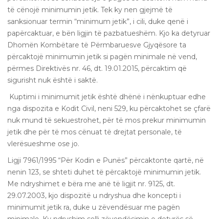
të cënojë minimumin jetik. Tek ky nen gjejmë të
sanksionuar termin “minimum jetik”, i cili, duke qenë i
papërcaktuar, e bën ligjin të pazbatueshëm. Kjo ka detyruar
Dhomën Kombëtare të Përmbaruesve Gjyqësore ta
përcaktojë minimumin jetik si pagën minimale në vend,
përmes Direktivës nr. 46, dt. 19.01.2015, përcaktim që
sigurisht nuk është i saktë.
Kuptimi i minimumit jetik është dhënë i nënkuptuar edhe
nga dispozita e Kodit Civil, neni 529, ku përcaktohet se çfarë
nuk mund të sekuestrohet, për të mos prekur minimumin
jetik dhe për të mos cënuat të drejtat personale, të
vlerësueshme ose jo.
Ligji 7961/1995 “Për Kodin e Punës” përcaktonte qartë, në
nenin 123, se shteti duhet të përcaktojë minimumin jetik.
Me ndryshimet e bëra me anë të ligjit nr. 9125, dt.
29.07.2003, kjo dispozitë u ndryshua dhe koncepti i
minimumit jetik ra, duke u zëvendësuar me pagën
minimale. Ky ndryshim solli zëvendësimin e detyrës së