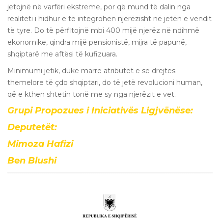
jetojnë në varfëri ekstreme, por që mund të dalin nga
realiteti i hidhur e të integrohen njerëzisht në jetën e vendit
të tyre. Do të përfitojnë mbi 400 mijë njerëz në ndihmë
ekonomike, qindra mijë pensionistë, mijra të papunë,
shqiptarë me aftësi të kufizuara.
Minimumi jetik, duke marrë atributet e së drejtës
themelore të çdo shqiptari, do të jetë revolucioni human,
që e kthen shtetin tonë me sy nga njerëzit e vet.
Grupi Propozues i Iniciativës Ligjvënëse:
Deputetët:
Mimoza Hafizi
Ben Blushi