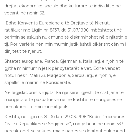
drejtat ekonomike, sociale dhe kulturore të individit, e në
veçanti në nenin 52.
Edhe Konventa Europiane e të Drejtave të Njeriut,
ratifikuar me Ligjin nr. 8137, dt. 31.07.1996, mbështetet në
parimin se askush nuk mund të diskriminohet në dinjitetin e
tij. Por, varfëria nën minimumin jetik është pikërisht cënim i
dinjitetit të njeriut.
Shtetet europiane, Franca, Gjermania, Italia, etj. e njohin të
gjitha minimumin jetik për qytetarët e vet. Edhe vendet
rrotull nesh, Mali i Zi, Maqedonia, Serbia, etj., e njohin, e
shpallin, e marrin në konsideratë.
Në legjislacionin shqiptar ka një serë ligjesh, të cilat janë të
mangëta e të pazbatueshme në kushtet e mungesës së
përcaktimit të minimumit jetik.
Kështu, në ligjin nr. 8116 datë 29.03.1996 “Kodi i Procedurës
Civile i Republikës së Shqipërisë”, i ndryshuar, në nenin 533
përcaktohet se sekuestroja e pagës së debitorit nuk mund