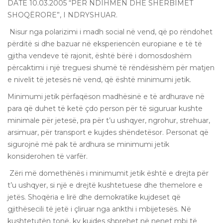
DATË 10.03.2005 “PËR NDIHMËN DHE SHËRBIMET
SHOQËRORE”, I NDRYSHUAR.
Nisur nga polarizimi i madh social në vend, që po rëndohet
përditë si dhe bazuar në eksperiencën europiane e të të
gjitha vendeve të rajonit, është bërë i domosdoshëm
përcaktimi i një treguesi shumë të rëndësishëm për matjen
e nivelit të jetesës në vend, që është minimumi jetik.
Minimumi jetik përfaqëson madhësinë e të ardhurave në
para që duhet të ketë çdo person për të siguruar kushte
minimale për jetesë, pra për t’u ushqyer, ngrohur, strehuar,
arsimuar, për transport e kujdes shëndetësor. Personat që
sigurojnë më pak të ardhura se minimumi jetik
konsiderohen të varfër.
Zëri më domethënës i minimumit jetik është e drejta për
t’u ushqyer, si një e drejtë kushtetuese dhe themelore e
jetës. Shoqëria e lirë dhe demokratike kujdeset që
gjithësecili të jetë i çliruar nga ankthi i mbijetesës. Në
kushtetutën tonë, ky kujdes shprehet në nenet mbi të