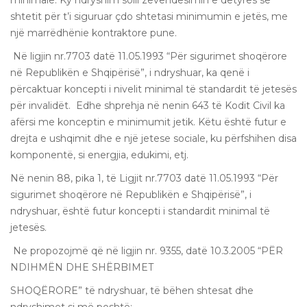
shtetit për t’i siguruar çdo shtetasi minimumin e jetës, me
një marrëdhënie kontraktore pune.
Në ligjin nr.7703 datë 11.05.1993 “Për sigurimet shoqërore
në Republikën e Shqipërisë”, i ndryshuar, ka qenë i
përcaktuar koncepti i nivelit minimal të standardit të jetesës
për invalidët. Edhe shprehja në nenin 643 të Kodit Civil ka
afërsi me konceptin e minimumit jetik. Këtu është futur e
drejta e ushqimit dhe e një jetese sociale, ku përfshihen disa
komponentë, si energjia, edukimi, etj.
Në nenin 88, pika 1, të Ligjit nr.7703 datë 11.05.1993 “Për
sigurimet shoqërore në Republikën e Shqipërisë”, i
ndryshuar, është futur koncepti i standardit minimal të
jetesës.
Ne propozojmë që në ligjin nr. 9355, datë 10.3.2005 “PËR
NDIHMËN DHE SHËRBIMET
SHOQËRORE” të ndryshuar, të bëhen shtesat dhe
ndryshimet si më poshtë: