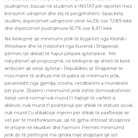
joushqimor, bazuar në studimet e INSTAT për raportet mes
konsumit ushqimor dhe atij të përgjithshëm. Sipas këtij
studimi, shpenzimet ushqimore zënë 44.3% ose 7,089 lekë
dhe shpenzimet joushqimore 55.7% ose 8,911 lekë.
Ne kërkojmë që minimumi jetik të llogaritet nga Këshilli i
Ministrave dhe të miratohet nga Kuvendi i Shqipërisë,
përmes një debati të hapur përpara qytetarëve. Me
ndryshimet që propozojmë, ne kërkojmë që shteti të ketë
ambicien që asnjë qytetar i Republikës së Shqipërisë të
mos marrë të ardhura më të pakta se minimumi jetik,
pavarësisht nga gjendja, mosha, vendbanimi a mundësitë
për punë. Zbatimi i minimumit jetik është domosdoshmëri.
Asnjë vend normal nuk mund t’i trajtojë të varfërit si
skllevër, nuk mund t’i poshtërojë për shkak të statusit social,
nuk mund t’u shkaktojë mjerim për shkak të paaftësisë së
vet për të mirëfunksionuar, që të gjitha shtresat shoqërore
të jetojnë në ekuilibër dhe harmoni. Përmes minimumit
jetik do të përfitojnë me qindra mijë shqiptarë që sot