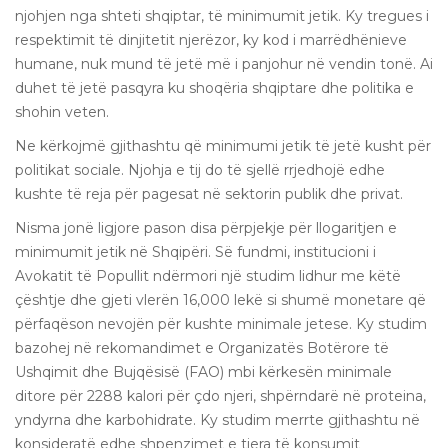
njohjen nga shteti shqiptar, të minimumit jetik. Ky tregues i
respektimit të dinjitetit njerëzor, ky kod i marrëdhënieve
humane, nuk mund të jetë më i panjohur në vendin tonë. Ai
duhet të jetë pasqyra ku shoqëria shqiptare dhe politika e
shohin veten.
Ne kërkojmë gjithashtu që minimumi jetik të jetë kusht për
politikat sociale. Njohja e tij do të sjellë rrjedhojë edhe
kushte të reja për pagesat në sektorin publik dhe privat.
Nisma jonë ligjore pason disa përpjekje për llogaritjen e
minimumit jetik në Shqipëri. Së fundmi, institucioni i
Avokatit të Popullit ndërmori një studim lidhur me këtë
çështje dhe gjeti vlerën 16,000 lekë si shumë monetare që
përfaqëson nevojën për kushte minimale jetese. Ky studim
bazohej në rekomandimet e Organizatës Botërore të
Ushqimit dhe Bujqësisë (FAO) mbi kërkesën minimale
ditore për 2288 kalori për çdo njeri, shpërndarë në proteina,
yndyrna dhe karbohidrate. Ky studim merrte gjithashtu në
konsideratë edhe shpenzimet e tjera të konsumit